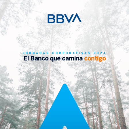
JORNADAS CORPORATIVAS 2024
El Banco que camina
contigo